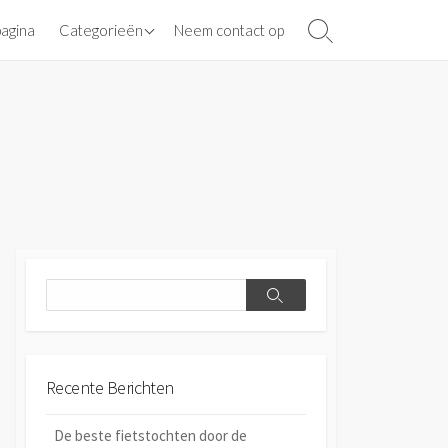
Banden
pagina
Categorieën
Neem contact op
Search
Toggle
Aandrijving en kettingen
Search
Search
Recente Berichten
De beste fietstochten door de