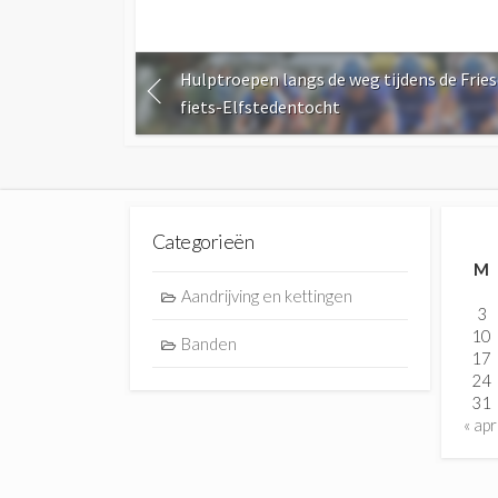
Hulptroepen langs de weg tijdens de Frie
fiets-Elfstedentocht
Categorieën
M
Aandrijving en kettingen
3
10
Banden
17
24
31
« apr