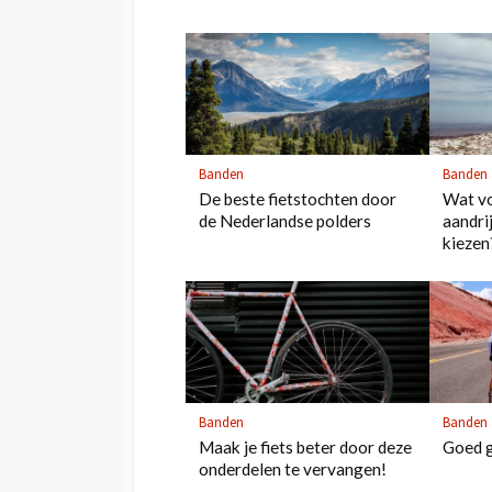
Banden
Banden
De beste fietstochten door
Wat v
de Nederlandse polders
aandri
kiezen
Banden
Banden
Maak je fiets beter door deze
Goed g
onderdelen te vervangen!