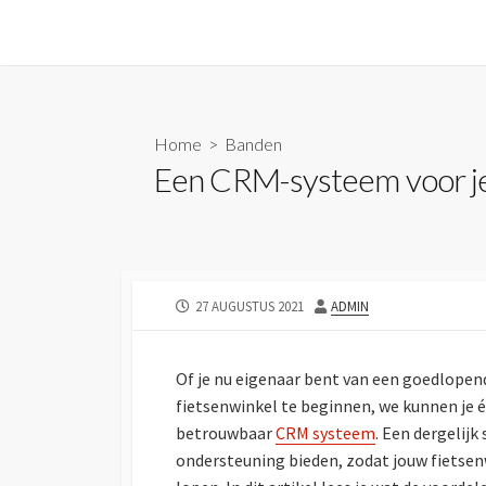
Skip
to
content
Home
>
Banden
Een CRM-systeem voor je
PUBLISHED
AUTHOR
27 AUGUSTUS 2021
ADMIN
DATE
Of je nu eigenaar bent van een goedlope
fietsenwinkel te beginnen, we kunnen je é
betrouwbaar
CRM systeem
. Een dergelijk
ondersteuning bieden, zodat jouw fietsen