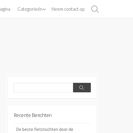
Banden
pagina
Categorieën
Neem contact op
Search
Toggle
Aandrijving en kettingen
Search
Search
Recente Berichten
De beste fietstochten door de