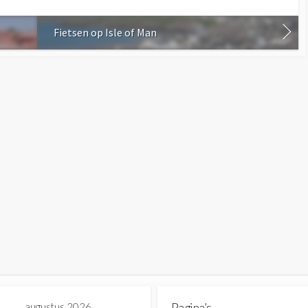
Fietsen op Isle of Man
augustus 2026
Pagina’s