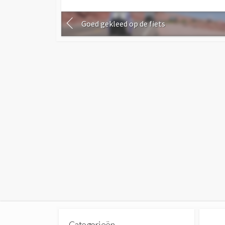
Goed gekleed op de fiets
Categorieën