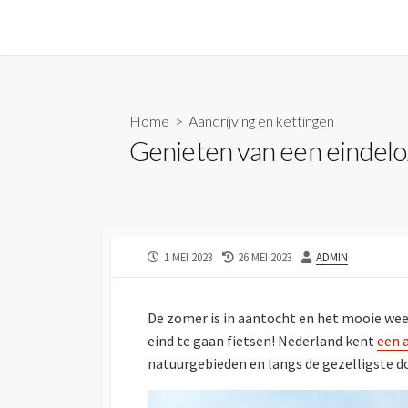
Skip
to
content
Home
>
Aandrijving en kettingen
Genieten van een eindeloz
PUBLISHED
LAST
AUTHOR
1 MEI 2023
26 MEI 2023
ADMIN
DATE
MODIFIED
DATE
De zomer is in aantocht en het mooie weer
eind te gaan fietsen! Nederland kent
een 
natuurgebieden en langs de gezelligste d