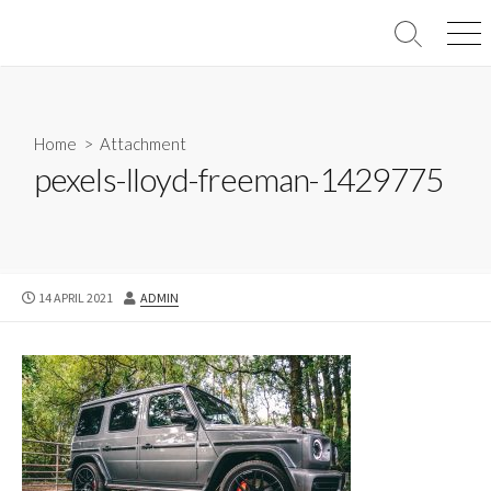
Skip
to
Search
Men
Toggle
content
Home
> Attachment
pexels-lloyd-freeman-1429775
PUBLISHED
AUTHOR
14 APRIL 2021
ADMIN
DATE