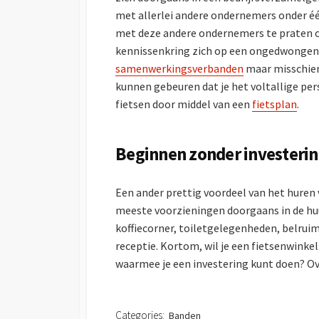
met allerlei andere ondernemers onder één
met deze andere ondernemers te praten of 
kennissenkring zich op een ongedwongen 
samenwerkingsverbanden
maar misschien
kunnen gebeuren dat je het voltallige pe
fietsen door middel van een
fietsplan
.
Beginnen zonder investeri
Een ander prettig voordeel van het huren 
meeste voorzieningen doorgaans in de huu
koffiecorner, toiletgelegenheden, belru
receptie. Kortom, wil je een fietsenwinke
waarmee je een investering kunt doen? Ov
Categories:
Banden