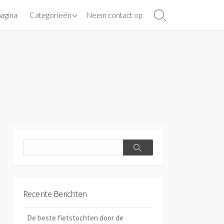
Banden
pagina
Categorieën
Neem contact op
Search
Toggle
Aandrijving en kettingen
Search
Search
Recente Berichten
De beste fietstochten door de