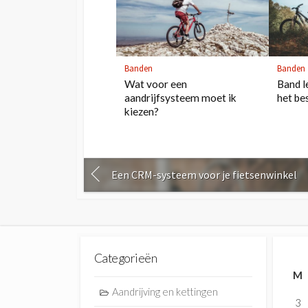
Banden
Banden
Wat voor een
Band l
aandrijfsysteem moet ik
het be
kiezen?
Een CRM-systeem voor je fietsenwinkel
Categorieën
M
Aandrijving en kettingen
3