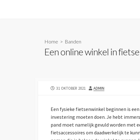
Skip
to
content
Home
>
Banden
Een online winkel in fiets
PUBLISHED
AUTHOR
31 OKTOBER 2021
ADMIN
DATE
Een fysieke fietsenwinkel beginnen is een
investering moeten doen. Je hebt immers 
pand moet namelijk gevuld worden met ee
fietsaccessoires om daadwerkelijk te kunn