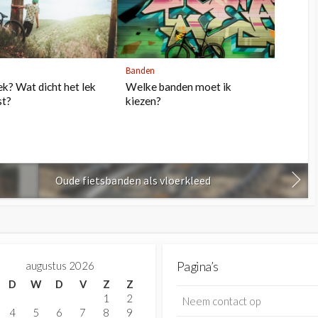
Banden
ek? Wat dicht het lek
Welke banden moet ik
st?
kiezen?
Oude fietsbanden als vloerkleed
augustus 2026
Pagina’s
D
W
D
V
Z
Z
1
2
Neem contact op
4
5
6
7
8
9